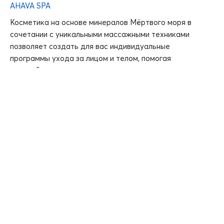
AHAVA SPA
Косметика на основе минералов Мёртвого моря в
сочетании с уникальными массажными техниками
позволяет создать для вас индивидуальные
программы ухода за лицом и телом, помогая
расслабиться и почувствовать энергию природы.
ИССЛЕДОВАТЬ
Развлечения
C Show
СПА
Шопинг