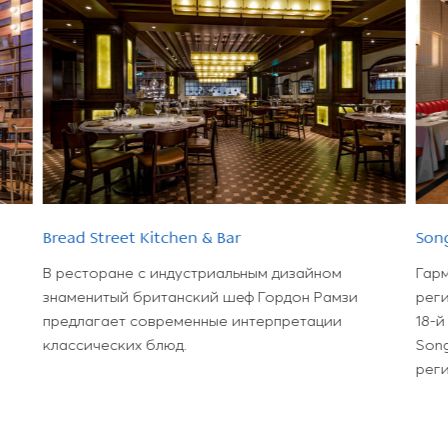
Bread Street Kitchen & Bar
Son
В ресторане с индустриальным дизайном
Гар
знаменитый британский шеф Гордон Рамзи
реги
предлагает современные интерпретации
18-й
классических блюд.
Song
реги