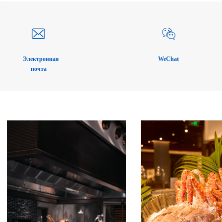
Электронная
WeChat
почта