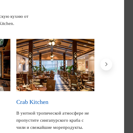
нскую кухню от
itchen.
Crab Kitchen
Bread Street
В уютной тропической атмосфере не
В ресторане с 
пропустите сингапурского краба с
дизайном знаме
чили и свежайшие морепродукты.
шеф Гордон Рам