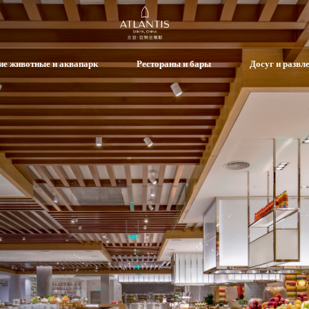
е животные и аквапарк
Рестораны и бары
Досуг и развл