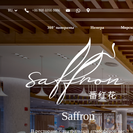
RU
+86 898 8898 6666
360° панорамы
Номера
Морски
Saffron
В ресторане с театральной атмосферой вас