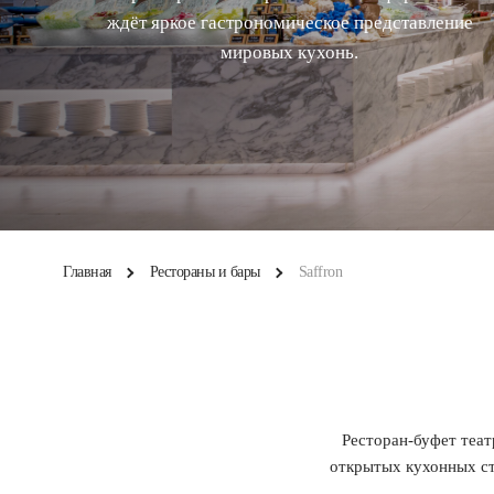
ждёт яркое гастрономическое представление
мировых кухонь.
Главная
Рестораны и бары
Saffron
Ресторан-буфет теат
открытых кухонных ст