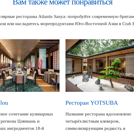
Вам также может понравиться
лярные рестораны Atlantis Sanya: попробуйте современную брита
мзи или насладитесь морепродуктами Юго-Восточной Азии в Crab K
lou
Ресторан YOTSUBA
ное сочетание кулинарных
Название ресторана вдохновлено
 региона Цзяннань и
четырёхлистным клевером,
ких ингредиентов 18-й
символизирующим редкость и