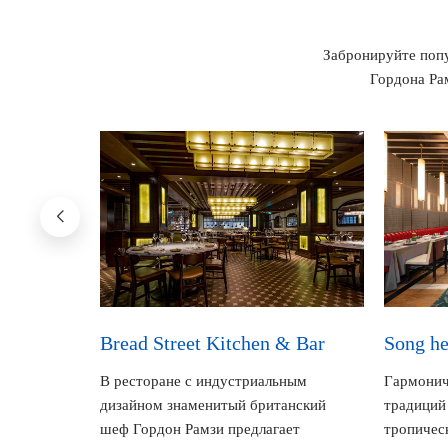
Забронируйте попу
Гордона Ра
Bread Street Kitchen & Bar
Song he
осфере не
В ресторане с индустриальным
Гармонич
краба с
дизайном знаменитый британский
традиций
дукты.
шеф Гордон Рамзи предлагает
тропичес