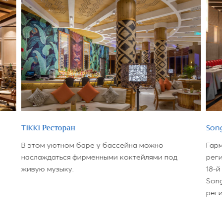
TIKKI Ресторан
Son
В этом уютном баре у бассейна можно
Гар
наслаждаться фирменными коктейлями под
реги
живую музыку.
18-й
Song
реги