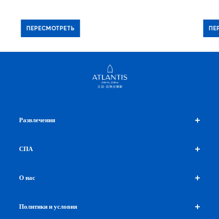
ПЕРЕСМОТРЕТЬ
ПЕ
Развлечения
C Show
СПА
Шопинг
Покупки на территории
СПА и фитнес
О нас
Достопримечательности рядом
AHAVA SPA
Фитнес-центр
О нас
Политики и условия
Контакты