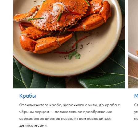
Крабы
М
От знаменитого краба, жаренного с чили, до краба с
С
чёрным перцем — великолепное преображение
у
свежих ингредиентов позволит вам насладиться
п
деликатесами.