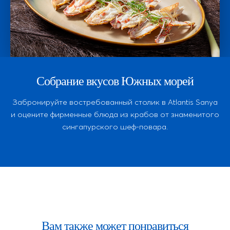
Собрание вкусов Южных морей
Забронируйте востребованный столик в Atlantis Sanya
и оцените фирменные блюда из крабов от знаменитого
сингапурского шеф-повара.
Вам также может понравиться