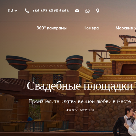
RU
+86 898 8898 6666
360° панорамы
Номера
Морские 
Свадебные площадки
Произнесите клятву вечной любви в месте
своей мечты.