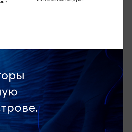
ине
торы
ную
трове.