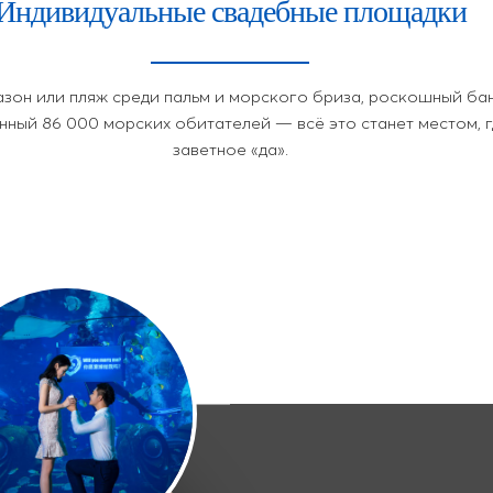
Индивидуальные свадебные площадки
азон или пляж среди пальм и морского бриза, роскошный ба
нный 86 000 морских обитателей — всё это станет местом, г
заветное «да».