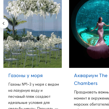
Газоны у моря
Аквариум The 
Chambers
Газоны №1–3 у моря с видом
на лазурную воду и
Праздновать важн
песчаный пляж создают
момент в окружени
идеальные условия для
морских обитателе
свадьбы мечты. Площадь —