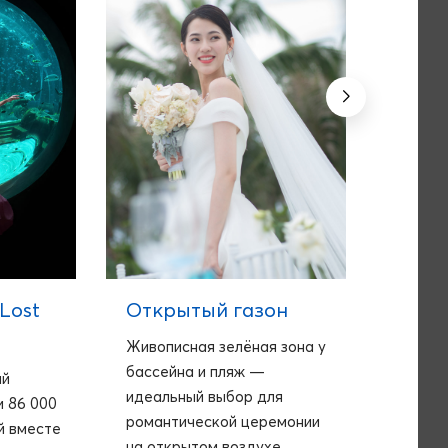
Lost
Открытый газон
Банк
Живописная зелёная зона у
Зал SI
бассейна и пляж —
подход
ый
идеальный выбор для
от 110 
и 86 000
романтической церемонии
й вместе
на открытом воздухе.